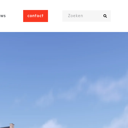
uws
contact