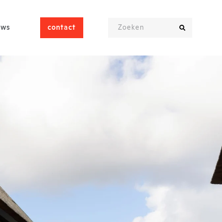
uws
contact