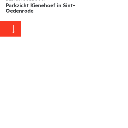
Parkzicht Kienehoef in Sint-
Oedenrode
Zakelijk
Alle projecten
1092
Kenmerken
2
Gebruiksoppervlakte:
680 m
Uitvoering:
2016