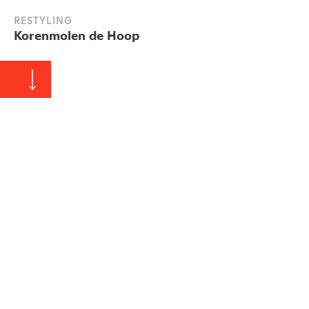
RESTYLING
Korenmolen de Hoop
Zakelijk
Alle projecten
1631
Uitvoering:
2022
Projectnummer:
1631